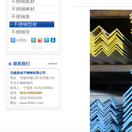
不锈钢板材
不锈钢棒材
不锈钢卷
不锈钢型材
不锈钢管
分享到：
无锡易创不锈钢有限公司
地址：无锡市锡山区北环路118
号东方钢材城内
联系人：宁普林 15152258481
电话：
0510-83632004
传真：0510-83633233
网址：www.304yc.com